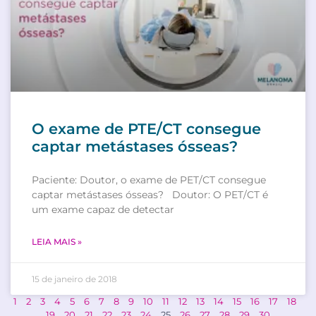
O exame de PTE/CT consegue
captar metástases ósseas?
Paciente: Doutor, o exame de PET/CT consegue
captar metástases ósseas? Doutor: O PET/CT é
um exame capaz de detectar
LEIA MAIS »
15 de janeiro de 2018
1
2
3
4
5
6
7
8
9
10
11
12
13
14
15
16
17
18
19
20
21
22
23
24
25
26
27
28
29
30