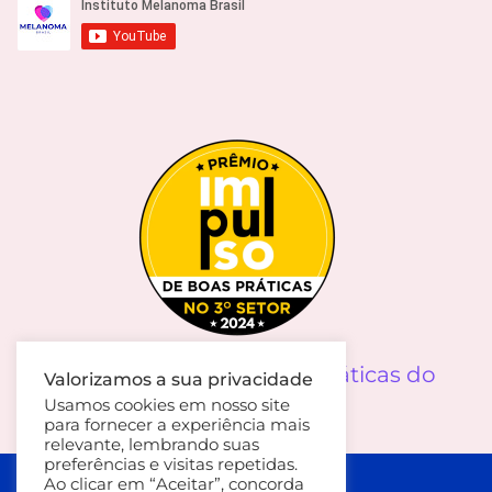
Prêmio Impulso de Boas Práticas do
Valorizamos a sua privacidade
Terceiro Setor
Usamos cookies em nosso site
para fornecer a experiência mais
relevante, lembrando suas
preferências e visitas repetidas.
Política de Privacidade
Ao clicar em “Aceitar”, concorda