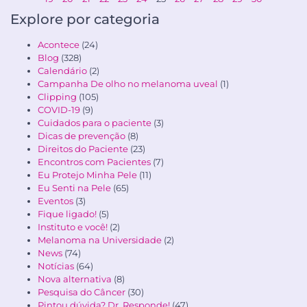
Explore por categoria
Acontece
(24)
Blog
(328)
Calendário
(2)
Campanha De olho no melanoma uveal
(1)
Clipping
(105)
COVID-19
(9)
Cuidados para o paciente
(3)
Dicas de prevenção
(8)
Direitos do Paciente
(23)
Encontros com Pacientes
(7)
Eu Protejo Minha Pele
(11)
Eu Senti na Pele
(65)
Eventos
(3)
Fique ligado!
(5)
Instituto e você!
(2)
Melanoma na Universidade
(2)
News
(74)
Notícias
(64)
Nova alternativa
(8)
Pesquisa do Câncer
(30)
Pintou dúvida? Dr. Responde!
(47)