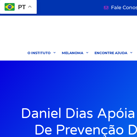
PT
Fale Cono
O INSTITUTO
MELANOMA
ENCONTRE AJUDA
Daniel Dias Apói
De Prevenção D