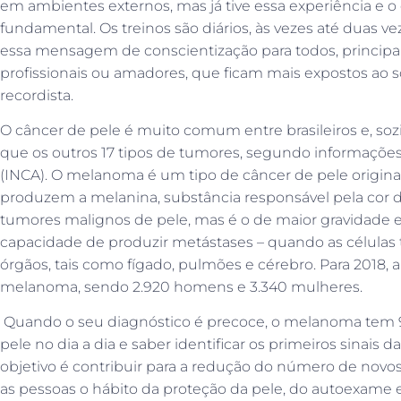
em ambientes externos, mas já tive essa experiência e o
fundamental. Os treinos são diários, às vezes até duas ve
essa mensagem de conscientização para todos, principal
profissionais ou amadores, que ficam mais expostos ao so
recordista.
O câncer de pele é muito comum entre brasileiros e, soz
que os outros 17 tipos de tumores, segundo informações
(INCA). O melanoma é um tipo de câncer de pele origina
produzem a melanina, substância responsável pela cor d
tumores malignos de pele, mas é o de maior gravidade 
capacidade de produzir metástases – quando as célul
órgãos, tais como fígado, pulmões e cérebro. Para 2018, 
melanoma, sendo 2.920 homens e 3.340 mulheres.
Quando o seu diagnóstico é precoce, o melanoma tem 9
pele no dia a dia e saber identificar os primeiros sinais
objetivo é contribuir para a redução do número de novo
as pessoas o hábito da proteção da pele, do autoexame