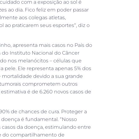
 cuidado com a exposição ao sol é
zes ao dia. Fico feliz em poder passar
mente aos colegas atletas,
l ao praticarem seus esportes“, diz o
inho, apresenta mais casos no País do
 do Instituto Nacional do Câncer
do nos melanócitos – células que
a pele. Ele representa apenas 5% dos
e mortalidade devido a sua grande
as tumorais comprometem outros
a estimativa é de 6.260 novos casos de
0% de chances de cura. Proteger a
 da doença é fundamental. “Nosso
s casos da doença, estimulando entre
 e do compartilhamento de