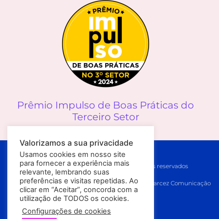
Prêmio Impulso de Boas Práticas do
Terceiro Setor
Valorizamos a sua privacidade
Política de Privacidade
Usamos cookies em nosso site
para fornecer a experiência mais
© 2026 Melanoma Brasil // Todos os direitos reservados
relevante, lembrando suas
preferências e visitas repetidas. Ao
Desenvolvido por
Le Pera/Inspirit [Tecnologia]
e
JGarcez Comunicação
clicar em “Aceitar”, concorda com a
[Conteúdo]
utilização de TODOS os cookies.
Configurações de cookies