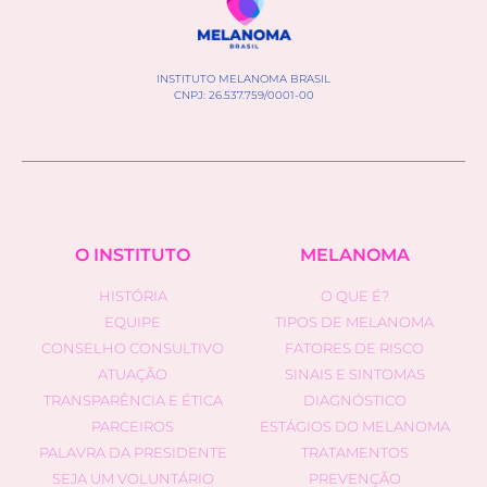
INSTITUTO MELANOMA BRASIL
CNPJ: 26.537.759/0001-00
O INSTITUTO
MELANOMA
HISTÓRIA
O QUE É?
EQUIPE
TIPOS DE MELANOMA
CONSELHO CONSULTIVO
FATORES DE RISCO
ATUAÇÃO
SINAIS E SINTOMAS
TRANSPARÊNCIA E ÉTICA
DIAGNÓSTICO
PARCEIROS
ESTÁGIOS DO MELANOMA
PALAVRA DA PRESIDENTE
TRATAMENTOS
SEJA UM VOLUNTÁRIO
PREVENÇÃO