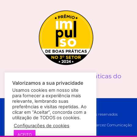
Prêmio Impulso de Boas Práticas do
Valorizamos a sua privacidade
Terceiro Setor
Usamos cookies em nosso site
para fornecer a experiência mais
relevante, lembrando suas
Política de Privacidade
preferências e visitas repetidas. Ao
clicar em “Aceitar”, concorda com a
© 2026 Melanoma Brasil // Todos os direitos reservados
utilização de TODOS os cookies.
Desenvolvido por
Le Pera/Inspirit [Tecnologia]
e
JGarcez Comunicação
Configurações de cookies
[Conteúdo]
ACEITO