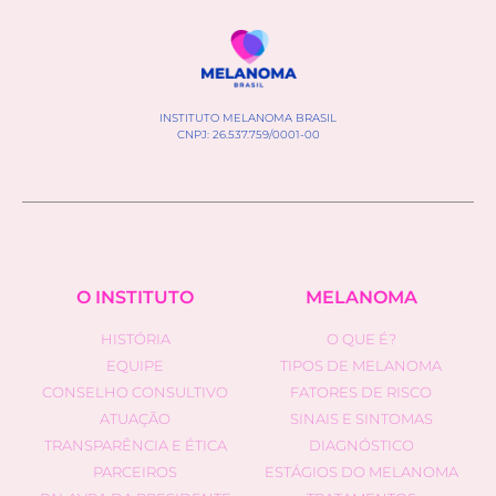
INSTITUTO MELANOMA BRASIL
CNPJ: 26.537.759/0001-00
O INSTITUTO
MELANOMA
HISTÓRIA
O QUE É?
EQUIPE
TIPOS DE MELANOMA
CONSELHO CONSULTIVO
FATORES DE RISCO
ATUAÇÃO
SINAIS E SINTOMAS
TRANSPARÊNCIA E ÉTICA
DIAGNÓSTICO
PARCEIROS
ESTÁGIOS DO MELANOMA